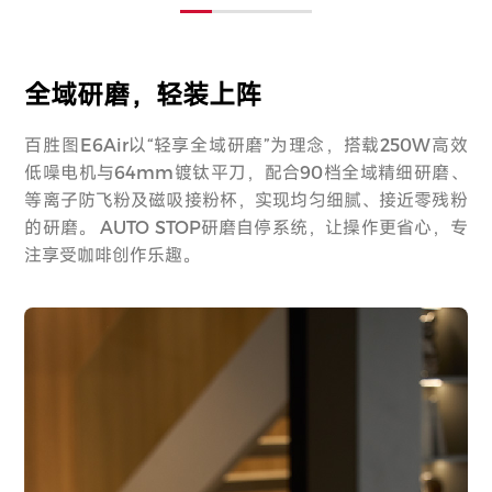
全域研磨，轻装上阵
百胜图E6Air以“轻享全域研磨”为理念，搭载250W高效
低噪电机与64mm镀钛平刀，配合90档全域精细研磨、
等离子防飞粉及磁吸接粉杯，实现均匀细腻、接近零残粉
的研磨。 AUTO STOP研磨自停系统，让操作更省心，专
注享受咖啡创作乐趣。